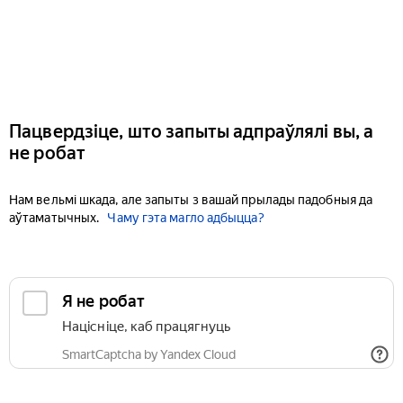
Пацвердзіце, што запыты адпраўлялі вы, а
не робат
Нам вельмі шкада, але запыты з вашай прылады падобныя да
аўтаматычных.
Чаму гэта магло адбыцца?
Я не робат
Націсніце, каб працягнуць
SmartCaptcha by Yandex Cloud