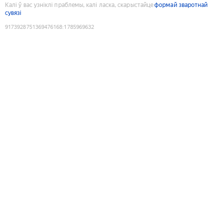
Калі ў вас узніклі праблемы, калі ласка, скарыстайце
формай зваротнай
сувязі
9173928751369476168
:
1785969632