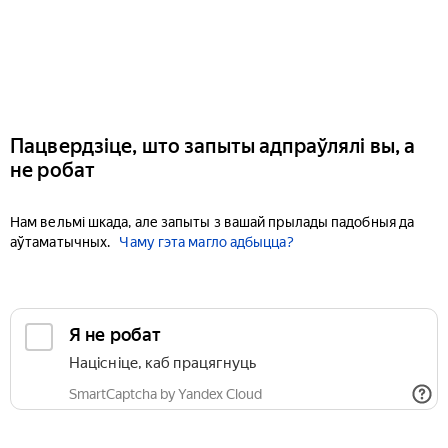
Пацвердзіце, што запыты адпраўлялі вы, а
не робат
Нам вельмі шкада, але запыты з вашай прылады падобныя да
аўтаматычных.
Чаму гэта магло адбыцца?
Я не робат
Націсніце, каб працягнуць
SmartCaptcha by Yandex Cloud