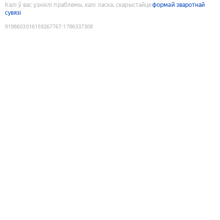
Калі ў вас узніклі праблемы, калі ласка, скарыстайце
формай зваротнай
сувязі
9198603016159267767
:
1786337308