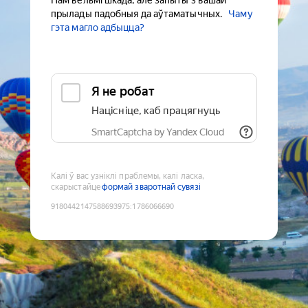
Нам вельмі шкада, але запыты з вашай
прылады падобныя да аўтаматычных.
Чаму
гэта магло адбыцца?
Я не робат
Націсніце, каб працягнуць
SmartCaptcha by Yandex Cloud
Калі ў вас узніклі праблемы, калі ласка,
скарыстайце
формай зваротнай сувязі
9180442147588693975
:
1786066690