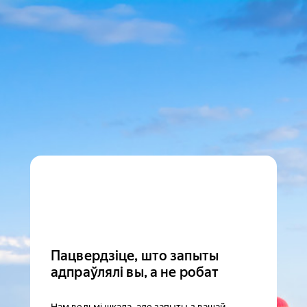
Пацвердзіце, што запыты
адпраўлялі вы, а не робат