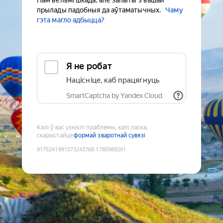
Нам вельмі шкада, але запыты з вашай
прылады падобныя да аўтаматычных.
Чаму
гэта магло адбыцца?
Я не робат
Націсніце, каб працягнуць
SmartCaptcha by Yandex Cloud
Калі ў вас узніклі праблемы, калі ласка,
скарыстайце
формай зваротнай сувязі
9175241991373243768
:
1785989201