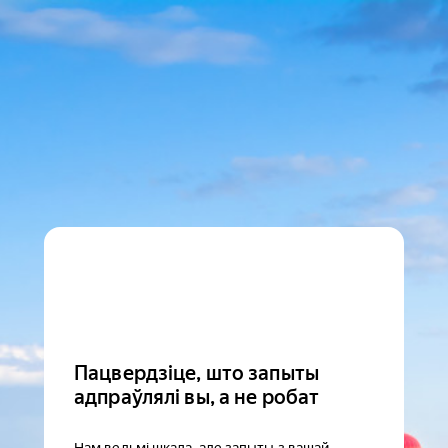
Пацвердзіце, што запыты
адпраўлялі вы, а не робат