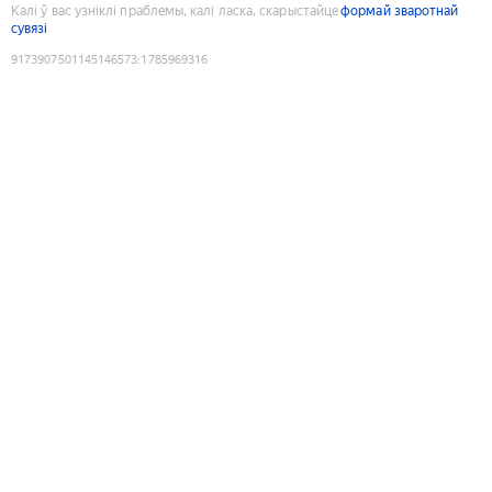
Калі ў вас узніклі праблемы, калі ласка, скарыстайце
формай зваротнай
сувязі
9173907501145146573
:
1785969316