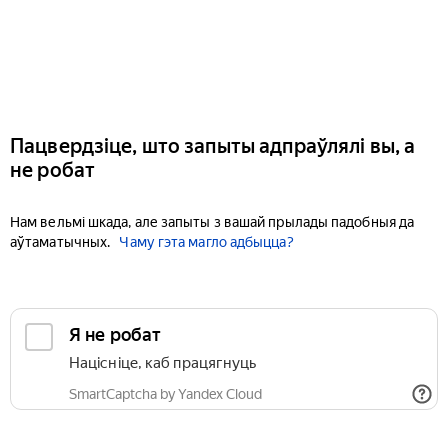
Пацвердзіце, што запыты адпраўлялі вы, а
не робат
Нам вельмі шкада, але запыты з вашай прылады падобныя да
аўтаматычных.
Чаму гэта магло адбыцца?
Я не робат
Націсніце, каб працягнуць
SmartCaptcha by Yandex Cloud