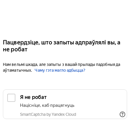
Пацвердзіце, што запыты адпраўлялі вы, а
не робат
Нам вельмі шкада, але запыты з вашай прылады падобныя да
аўтаматычных.
Чаму гэта магло адбыцца?
Я не робат
Націсніце, каб працягнуць
SmartCaptcha by Yandex Cloud