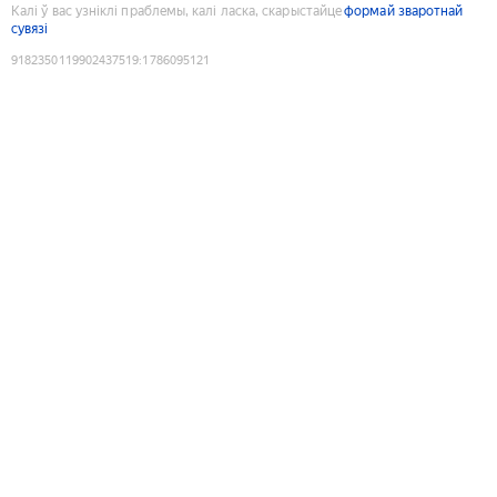
Калі ў вас узніклі праблемы, калі ласка, скарыстайце
формай зваротнай
сувязі
9182350119902437519
:
1786095121