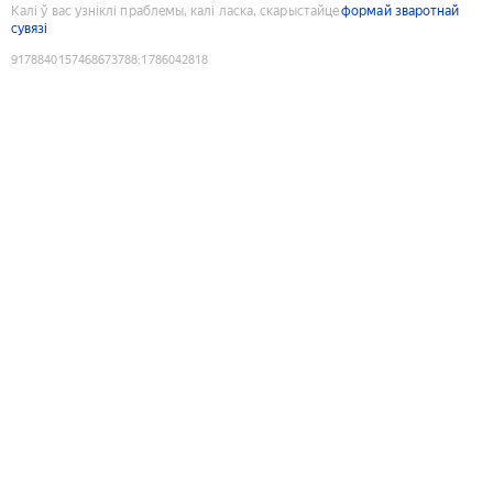
Калі ў вас узніклі праблемы, калі ласка, скарыстайце
формай зваротнай
сувязі
9178840157468673788
:
1786042818