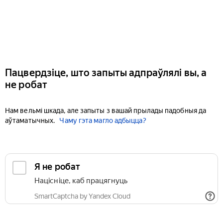
Пацвердзіце, што запыты адпраўлялі вы, а
не робат
Нам вельмі шкада, але запыты з вашай прылады падобныя да
аўтаматычных.
Чаму гэта магло адбыцца?
Я не робат
Націсніце, каб працягнуць
SmartCaptcha by Yandex Cloud