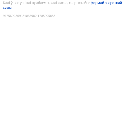
Калі ў вас узніклі праблемы, калі ласка, скарыстайце
формай зваротнай
сувязі
9175690369181065982
:
1785995883