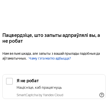
Пацвердзіце, што запыты адпраўлялі вы, а
не робат
Нам вельмі шкада, але запыты з вашай прылады падобныя да
аўтаматычных.
Чаму гэта магло адбыцца?
Я не робат
Націсніце, каб працягнуць
SmartCaptcha by Yandex Cloud