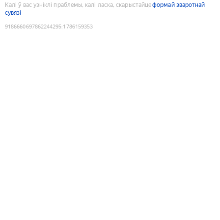
Калі ў вас узніклі праблемы, калі ласка, скарыстайце
формай зваротнай
сувязі
9186660697862244295
:
1786159353