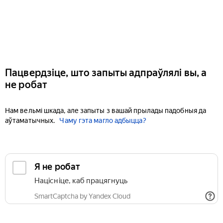
Пацвердзіце, што запыты адпраўлялі вы, а
не робат
Нам вельмі шкада, але запыты з вашай прылады падобныя да
аўтаматычных.
Чаму гэта магло адбыцца?
Я не робат
Націсніце, каб працягнуць
SmartCaptcha by Yandex Cloud