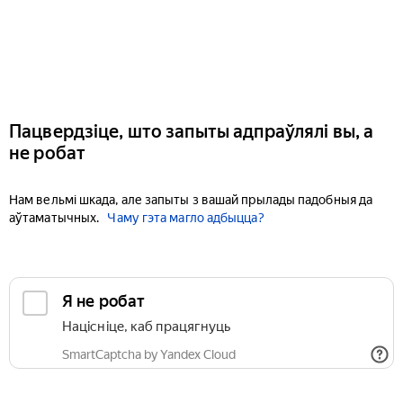
Пацвердзіце, што запыты адпраўлялі вы, а
не робат
Нам вельмі шкада, але запыты з вашай прылады падобныя да
аўтаматычных.
Чаму гэта магло адбыцца?
Я не робат
Націсніце, каб працягнуць
SmartCaptcha by Yandex Cloud