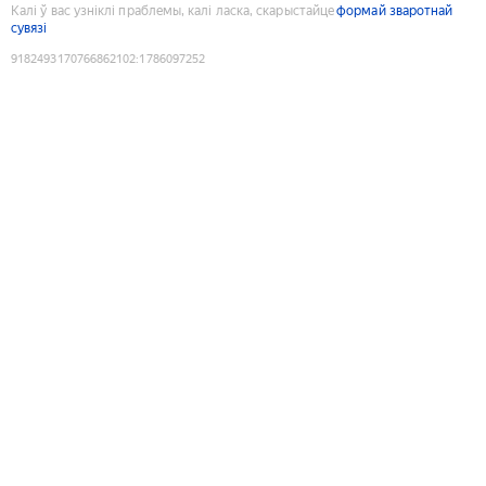
Калі ў вас узніклі праблемы, калі ласка, скарыстайце
формай зваротнай
сувязі
9182493170766862102
:
1786097252