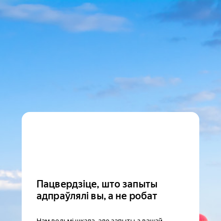
Пацвердзіце, што запыты
адпраўлялі вы, а не робат