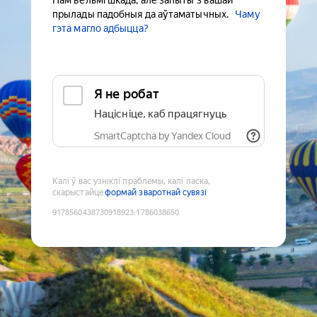
Нам вельмі шкада, але запыты з вашай
прылады падобныя да аўтаматычных.
Чаму
гэта магло адбыцца?
Я не робат
Націсніце, каб працягнуць
SmartCaptcha by Yandex Cloud
Калі ў вас узніклі праблемы, калі ласка,
скарыстайце
формай зваротнай сувязі
9178560438730918923
:
1786038650