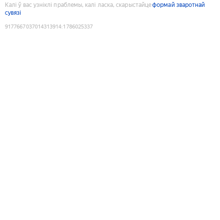
Калі ў вас узніклі праблемы, калі ласка, скарыстайце
формай зваротнай
сувязі
9177667037014313914
:
1786025337