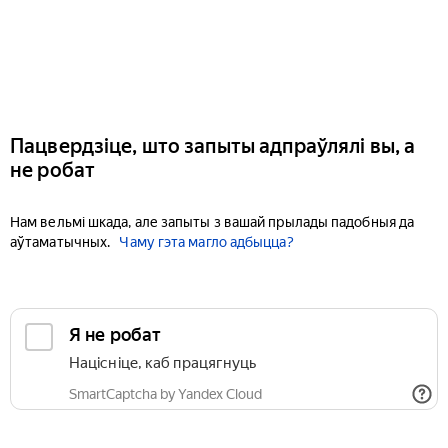
Пацвердзіце, што запыты адпраўлялі вы, а
не робат
Нам вельмі шкада, але запыты з вашай прылады падобныя да
аўтаматычных.
Чаму гэта магло адбыцца?
Я не робат
Націсніце, каб працягнуць
SmartCaptcha by Yandex Cloud