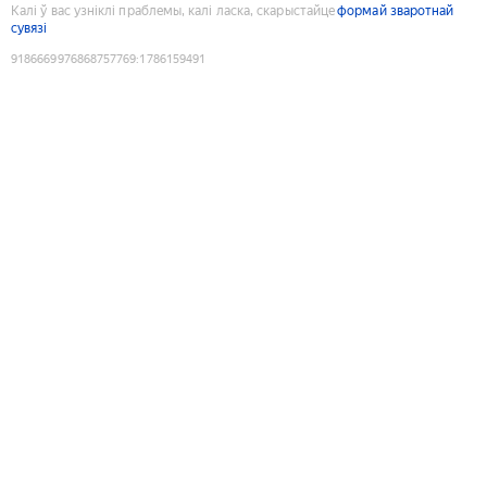
Калі ў вас узніклі праблемы, калі ласка, скарыстайце
формай зваротнай
сувязі
9186669976868757769
:
1786159491