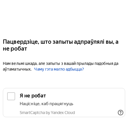
Пацвердзіце, што запыты адпраўлялі вы, а
не робат
Нам вельмі шкада, але запыты з вашай прылады падобныя да
аўтаматычных.
Чаму гэта магло адбыцца?
Я не робат
Націсніце, каб працягнуць
SmartCaptcha by Yandex Cloud