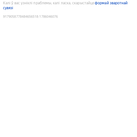
Калі ў вас узніклі праблемы, калі ласка, скарыстайце
формай зваротнай
сувязі
9179058778484656518
:
1786046076