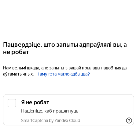
Пацвердзіце, што запыты адпраўлялі вы, а
не робат
Нам вельмі шкада, але запыты з вашай прылады падобныя да
аўтаматычных.
Чаму гэта магло адбыцца?
Я не робат
Націсніце, каб працягнуць
SmartCaptcha by Yandex Cloud