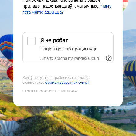
Нам вельмі шкада, але запыты з вашай
прылады падобныя да аўтаматычных.
Чаму
гэта магло адбыцца?
Я не робат
Націсніце, каб працягнуць
SmartCaptcha by Yandex Cloud
Калі ў вас узніклі праблемы, калі ласка,
скарыстайце
формай зваротнай сувязі
9178011102884331295
:
1786030464