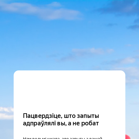
Пацвердзіце, што запыты
адпраўлялі вы, а не робат