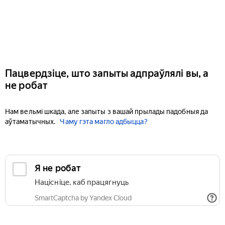
Пацвердзіце, што запыты адпраўлялі вы, а
не робат
Нам вельмі шкада, але запыты з вашай прылады падобныя да
аўтаматычных.
Чаму гэта магло адбыцца?
Я не робат
Націсніце, каб працягнуць
SmartCaptcha by Yandex Cloud