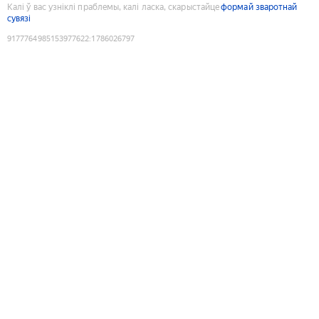
Калі ў вас узніклі праблемы, калі ласка, скарыстайце
формай зваротнай
сувязі
9177764985153977622
:
1786026797