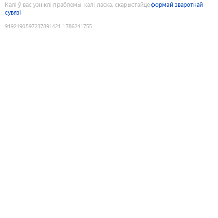
Калі ў вас узніклі праблемы, калі ласка, скарыстайце
формай зваротнай
сувязі
9192190597237891421
:
1786241755