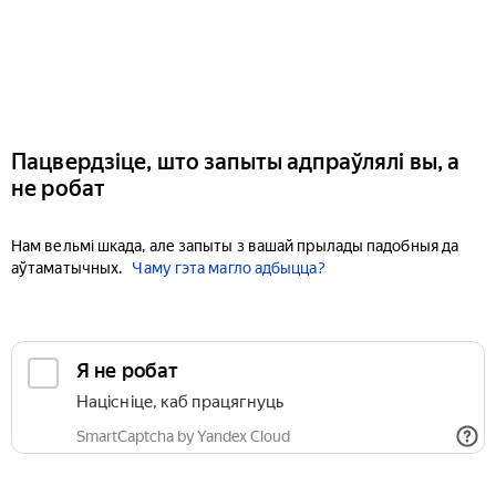
Пацвердзіце, што запыты адпраўлялі вы, а
не робат
Нам вельмі шкада, але запыты з вашай прылады падобныя да
аўтаматычных.
Чаму гэта магло адбыцца?
Я не робат
Націсніце, каб працягнуць
SmartCaptcha by Yandex Cloud