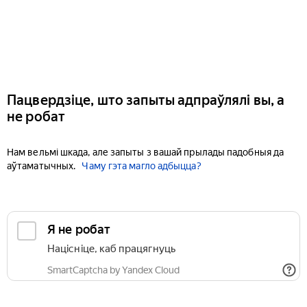
Пацвердзіце, што запыты адпраўлялі вы, а
не робат
Нам вельмі шкада, але запыты з вашай прылады падобныя да
аўтаматычных.
Чаму гэта магло адбыцца?
Я не робат
Націсніце, каб працягнуць
SmartCaptcha by Yandex Cloud