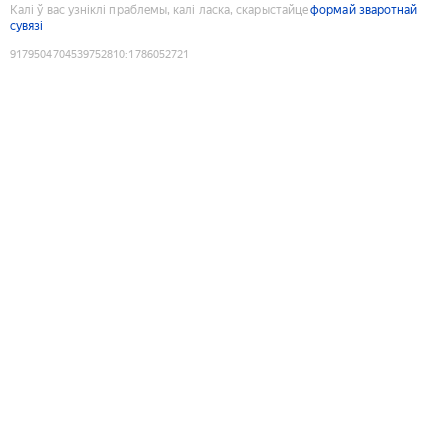
Калі ў вас узніклі праблемы, калі ласка, скарыстайце
формай зваротнай
сувязі
9179504704539752810
:
1786052721