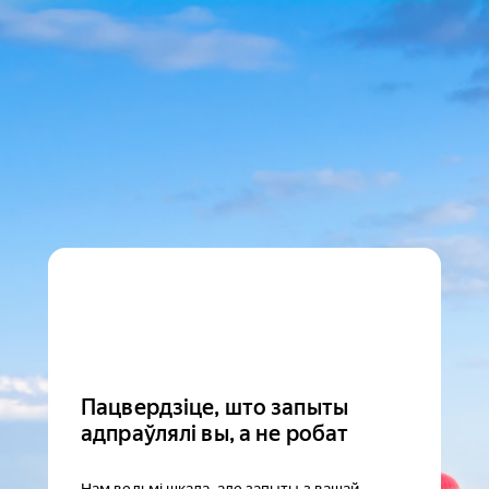
Пацвердзіце, што запыты
адпраўлялі вы, а не робат