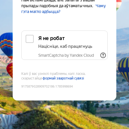
Нам вельмі шкада, але запыты з вашай
прылады падобныя да аўтаматычных.
Чаму
гэта магло адбыцца?
Я не робат
Націсніце, каб працягнуць
SmartCaptcha by Yandex Cloud
Калі ў вас узніклі праблемы, калі ласка,
скарыстайце
формай зваротнай сувязі
9175879028909702186
:
1785998694