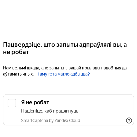
Пацвердзіце, што запыты адпраўлялі вы, а
не робат
Нам вельмі шкада, але запыты з вашай прылады падобныя да
аўтаматычных.
Чаму гэта магло адбыцца?
Я не робат
Націсніце, каб працягнуць
SmartCaptcha by Yandex Cloud