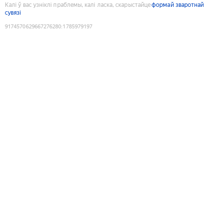
Калі ў вас узніклі праблемы, калі ласка, скарыстайце
формай зваротнай
сувязі
9174570629667276280
:
1785979197