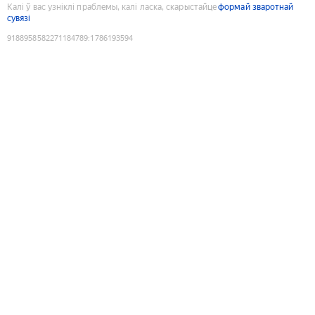
Калі ў вас узніклі праблемы, калі ласка, скарыстайце
формай зваротнай
сувязі
9188958582271184789
:
1786193594