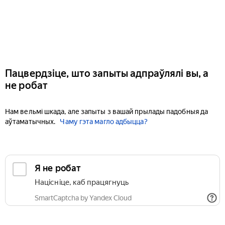
Пацвердзіце, што запыты адпраўлялі вы, а
не робат
Нам вельмі шкада, але запыты з вашай прылады падобныя да
аўтаматычных.
Чаму гэта магло адбыцца?
Я не робат
Націсніце, каб працягнуць
SmartCaptcha by Yandex Cloud