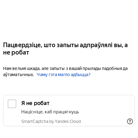
Пацвердзіце, што запыты адпраўлялі вы, а
не робат
Нам вельмі шкада, але запыты з вашай прылады падобныя да
аўтаматычных.
Чаму гэта магло адбыцца?
Я не робат
Націсніце, каб працягнуць
SmartCaptcha by Yandex Cloud