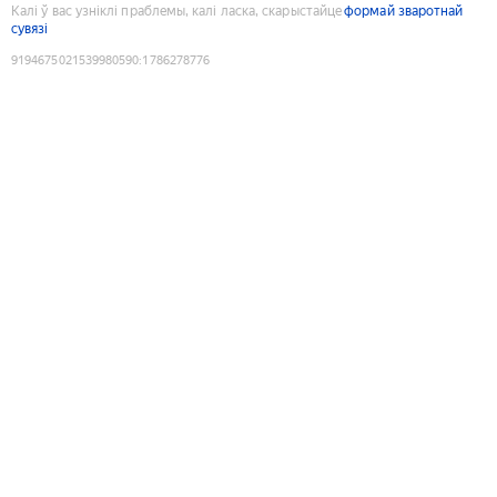
Калі ў вас узніклі праблемы, калі ласка, скарыстайце
формай зваротнай
сувязі
9194675021539980590
:
1786278776