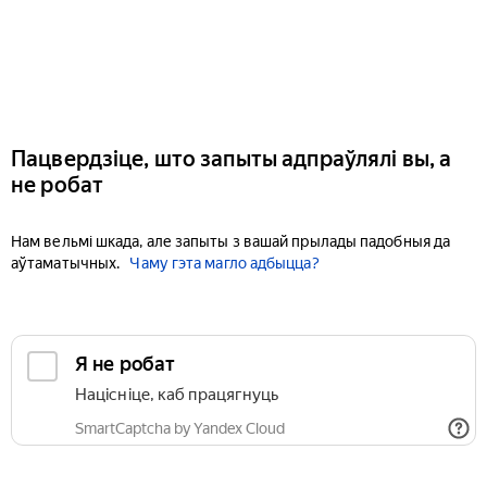
Пацвердзіце, што запыты адпраўлялі вы, а
не робат
Нам вельмі шкада, але запыты з вашай прылады падобныя да
аўтаматычных.
Чаму гэта магло адбыцца?
Я не робат
Націсніце, каб працягнуць
SmartCaptcha by Yandex Cloud