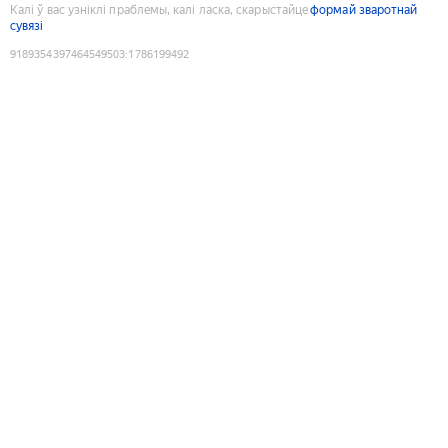
Калі ў вас узніклі праблемы, калі ласка, скарыстайце
формай зваротнай
сувязі
9189354397464549503
:
1786199492