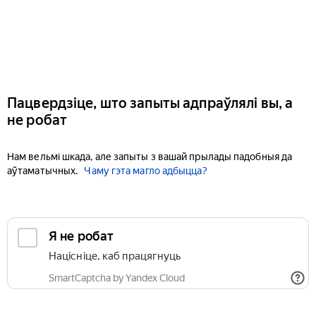
Пацвердзіце, што запыты адпраўлялі вы, а
не робат
Нам вельмі шкада, але запыты з вашай прылады падобныя да
аўтаматычных.
Чаму гэта магло адбыцца?
Я не робат
Націсніце, каб працягнуць
SmartCaptcha by Yandex Cloud