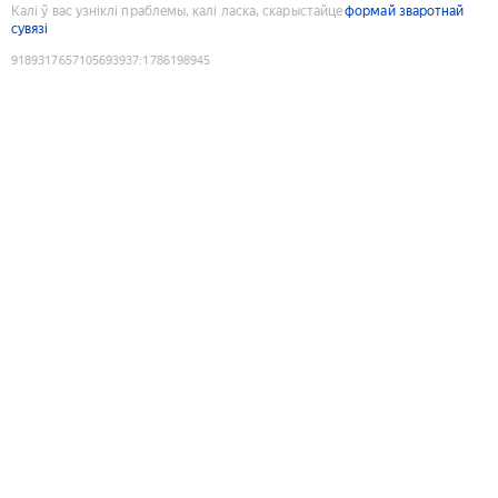
Калі ў вас узніклі праблемы, калі ласка, скарыстайце
формай зваротнай
сувязі
9189317657105693937
:
1786198945