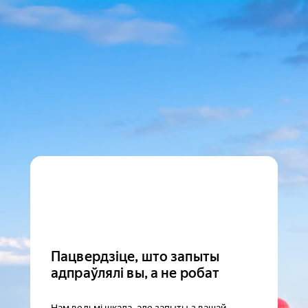
Пацвердзіце, што запыты
адпраўлялі вы, а не робат