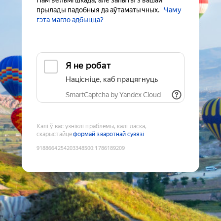
Нам вельмі шкада, але запыты з вашай
прылады падобныя да аўтаматычных.
Чаму
гэта магло адбыцца?
Я не робат
Націсніце, каб працягнуць
SmartCaptcha by Yandex Cloud
Калі ў вас узніклі праблемы, калі ласка,
скарыстайце
формай зваротнай сувязі
9188664254203348500
:
1786189209