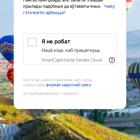
Нам вельмі шкада, але запыты з вашай
прылады падобныя да аўтаматычных.
Чаму
гэта магло адбыцца?
Я не робат
Націсніце, каб працягнуць
SmartCaptcha by Yandex Cloud
Калі ў вас узніклі праблемы, калі ласка,
скарыстайце
формай зваротнай сувязі
9175528608098058491
:
1785993472