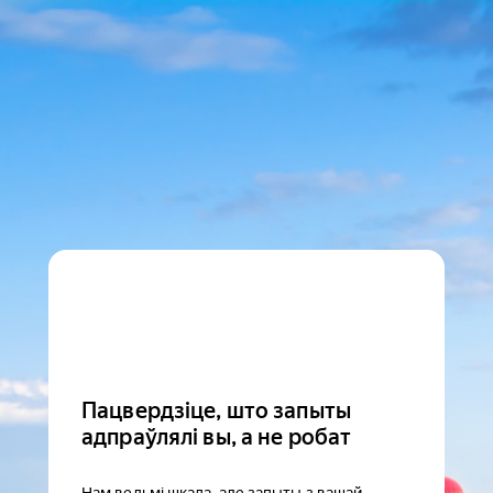
Пацвердзіце, што запыты
адпраўлялі вы, а не робат