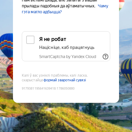
Нам вельмі шкада, але запыты з вашай
прылады падобныя да аўтаматычных.
Чаму
гэта магло адбыцца?
Я не робат
Націсніце, каб працягнуць
SmartCaptcha by Yandex Cloud
Калі ў вас узніклі праблемы, калі ласка,
скарыстайце
формай зваротнай сувязі
9179381195641639418
:
1786050880