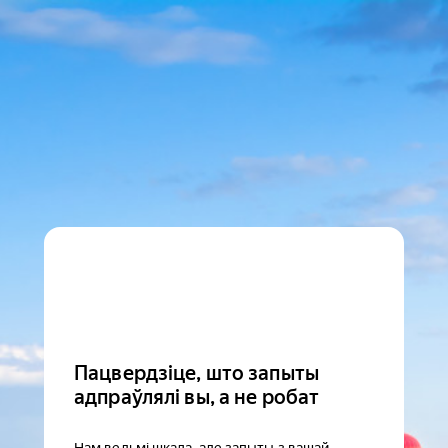
Пацвердзіце, што запыты
адпраўлялі вы, а не робат