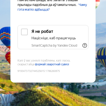
Нам вельмі шкада, але запыты з вашай
прылады падобныя да аўтаматычных.
Чаму
гэта магло адбыцца?
Я не робат
Націсніце, каб працягнуць
SmartCaptcha by Yandex Cloud
Калі ў вас узніклі праблемы, калі ласка,
скарыстайце
формай зваротнай сувязі
9193473732744525615
:
1786260875