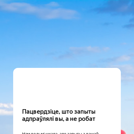
Пацвердзіце, што запыты
адпраўлялі вы, а не робат