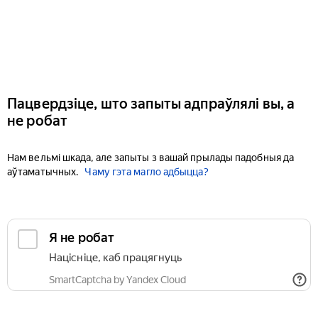
Пацвердзіце, што запыты адпраўлялі вы, а
не робат
Нам вельмі шкада, але запыты з вашай прылады падобныя да
аўтаматычных.
Чаму гэта магло адбыцца?
Я не робат
Націсніце, каб працягнуць
SmartCaptcha by Yandex Cloud