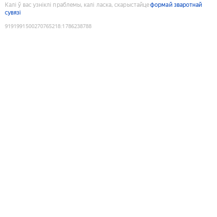
Калі ў вас узніклі праблемы, калі ласка, скарыстайце
формай зваротнай
сувязі
9191991500270765218
:
1786238788