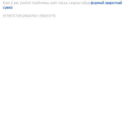
Калі ў вас узніклі праблемы, калі ласка, скарыстайце
формай зваротнай
сувязі
9179575738129604780
:
1786053779