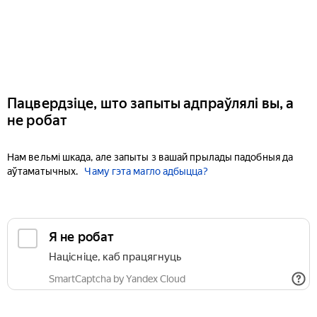
Пацвердзіце, што запыты адпраўлялі вы, а
не робат
Нам вельмі шкада, але запыты з вашай прылады падобныя да
аўтаматычных.
Чаму гэта магло адбыцца?
Я не робат
Націсніце, каб працягнуць
SmartCaptcha by Yandex Cloud