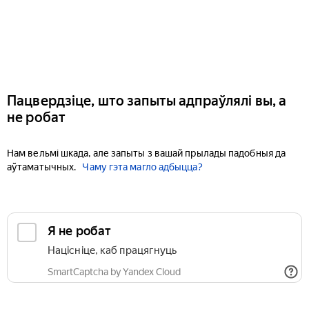
Пацвердзіце, што запыты адпраўлялі вы, а
не робат
Нам вельмі шкада, але запыты з вашай прылады падобныя да
аўтаматычных.
Чаму гэта магло адбыцца?
Я не робат
Націсніце, каб працягнуць
SmartCaptcha by Yandex Cloud