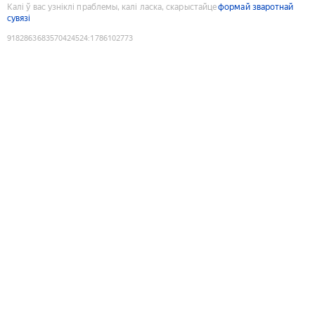
Калі ў вас узніклі праблемы, калі ласка, скарыстайце
формай зваротнай
сувязі
9182863683570424524
:
1786102773