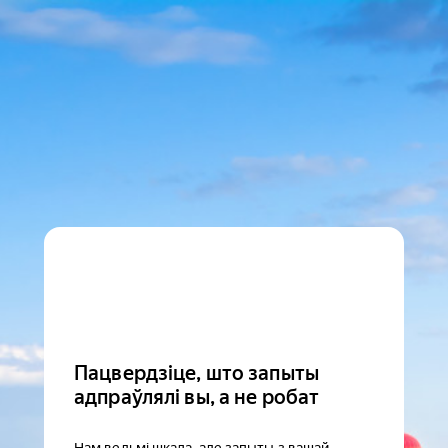
Пацвердзіце, што запыты
адпраўлялі вы, а не робат