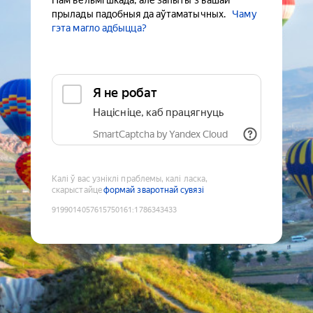
Нам вельмі шкада, але запыты з вашай
прылады падобныя да аўтаматычных.
Чаму
гэта магло адбыцца?
Я не робат
Націсніце, каб працягнуць
SmartCaptcha by Yandex Cloud
Калі ў вас узніклі праблемы, калі ласка,
скарыстайце
формай зваротнай сувязі
9199014057615750161
:
1786343433