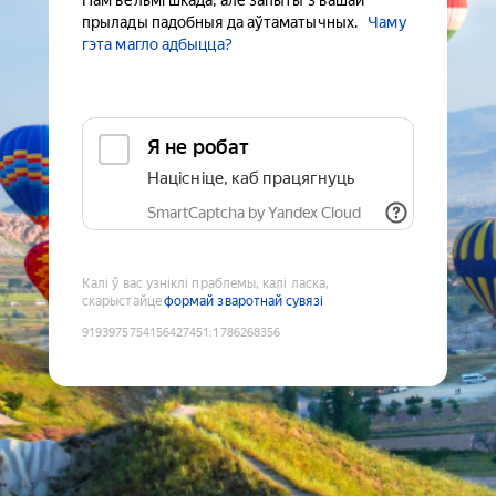
Нам вельмі шкада, але запыты з вашай
прылады падобныя да аўтаматычных.
Чаму
гэта магло адбыцца?
Я не робат
Націсніце, каб працягнуць
SmartCaptcha by Yandex Cloud
Калі ў вас узніклі праблемы, калі ласка,
скарыстайце
формай зваротнай сувязі
9193975754156427451
:
1786268356