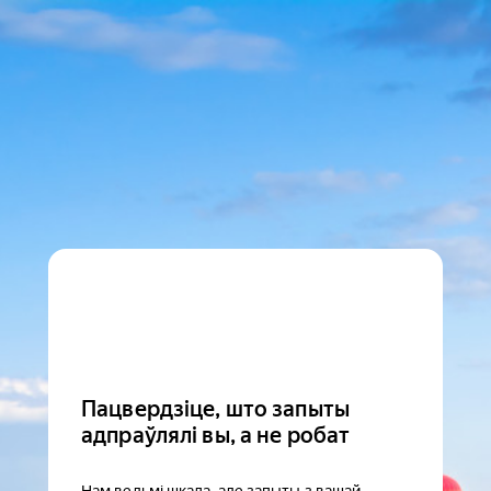
Пацвердзіце, што запыты
адпраўлялі вы, а не робат