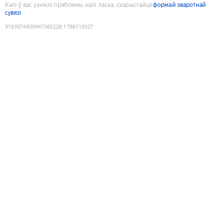
Калі ў вас узніклі праблемы, калі ласка, скарыстайце
формай зваротнай
сувязі
9183974609947385228
:
1786119327