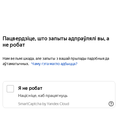
Пацвердзіце, што запыты адпраўлялі вы, а
не робат
Нам вельмі шкада, але запыты з вашай прылады падобныя да
аўтаматычных.
Чаму гэта магло адбыцца?
Я не робат
Націсніце, каб працягнуць
SmartCaptcha by Yandex Cloud