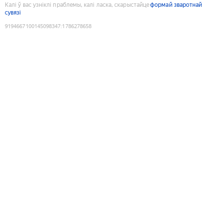
Калі ў вас узніклі праблемы, калі ласка, скарыстайце
формай зваротнай
сувязі
9194667100145098347
:
1786278658