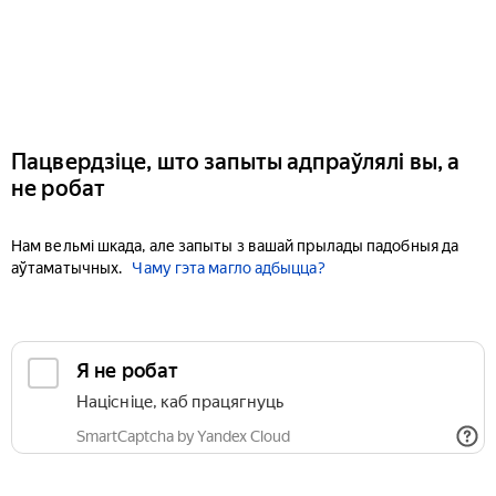
Пацвердзіце, што запыты адпраўлялі вы, а
не робат
Нам вельмі шкада, але запыты з вашай прылады падобныя да
аўтаматычных.
Чаму гэта магло адбыцца?
Я не робат
Націсніце, каб працягнуць
SmartCaptcha by Yandex Cloud