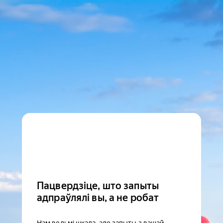
Пацвердзіце, што запыты
адпраўлялі вы, а не робат