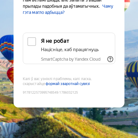
Нам вельмі шкада, але запыты з вашай
прылады падобныя да аўтаматычных.
Чаму
гэта магло адбыцца?
Я не робат
Націсніце, каб працягнуць
SmartCaptcha by Yandex Cloud
Калі ў вас узніклі праблемы, калі ласка,
скарыстайце
формай зваротнай сувязі
9178122573995748549
:
1786032125