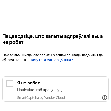
Пацвердзіце, што запыты адпраўлялі вы, а
не робат
Нам вельмі шкада, але запыты з вашай прылады падобныя да
аўтаматычных.
Чаму гэта магло адбыцца?
Я не робат
Націсніце, каб працягнуць
SmartCaptcha by Yandex Cloud