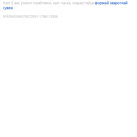
Калі ў вас узніклі праблемы, калі ласка, скарыстайце
формай зваротнай
сувязі
9183545006379272931
:
1786112926