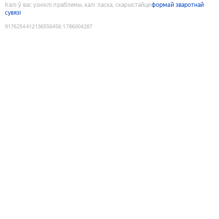
Калі ў вас узніклі праблемы, калі ласка, скарыстайце
формай зваротнай
сувязі
9176254412136556456
:
1786004287