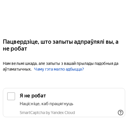
Пацвердзіце, што запыты адпраўлялі вы, а
не робат
Нам вельмі шкада, але запыты з вашай прылады падобныя да
аўтаматычных.
Чаму гэта магло адбыцца?
Я не робат
Націсніце, каб працягнуць
SmartCaptcha by Yandex Cloud