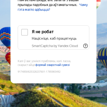
Нам вельмі шкада, але запыты з вашай
прылады падобныя да аўтаматычных.
Чаму
гэта магло адбыцца?
Я не робат
Націсніце, каб працягнуць
SmartCaptcha by Yandex Cloud
Калі ў вас узніклі праблемы, калі ласка,
скарыстайце
формай зваротнай сувязі
9174858825328237601
:
1785983492