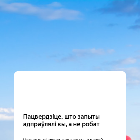
Пацвердзіце, што запыты
адпраўлялі вы, а не робат