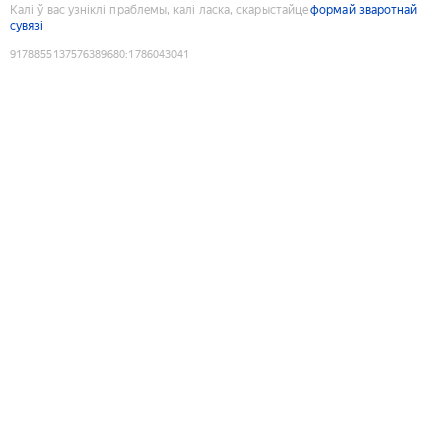
Калі ў вас узніклі праблемы, калі ласка, скарыстайце
формай зваротнай
сувязі
9178855137576389680
:
1786043041