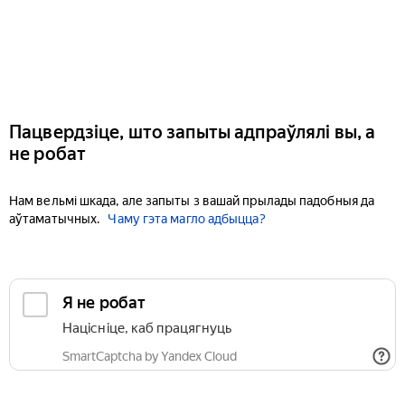
Пацвердзіце, што запыты адпраўлялі вы, а
не робат
Нам вельмі шкада, але запыты з вашай прылады падобныя да
аўтаматычных.
Чаму гэта магло адбыцца?
Я не робат
Націсніце, каб працягнуць
SmartCaptcha by Yandex Cloud