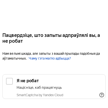
Пацвердзіце, што запыты адпраўлялі вы, а
не робат
Нам вельмі шкада, але запыты з вашай прылады падобныя да
аўтаматычных.
Чаму гэта магло адбыцца?
Я не робат
Націсніце, каб працягнуць
SmartCaptcha by Yandex Cloud