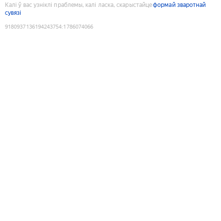
Калі ў вас узніклі праблемы, калі ласка, скарыстайце
формай зваротнай
сувязі
9180937136194243754
:
1786074066