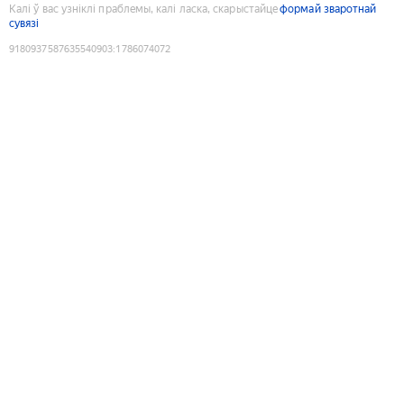
Калі ў вас узніклі праблемы, калі ласка, скарыстайце
формай зваротнай
сувязі
9180937587635540903
:
1786074072