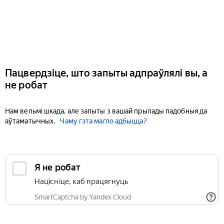
Пацвердзіце, што запыты адпраўлялі вы, а
не робат
Нам вельмі шкада, але запыты з вашай прылады падобныя да
аўтаматычных.
Чаму гэта магло адбыцца?
Я не робат
Націсніце, каб працягнуць
SmartCaptcha by Yandex Cloud