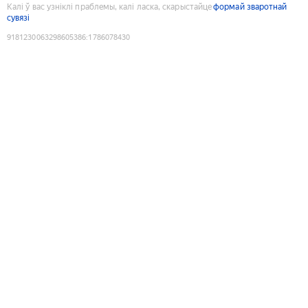
Калі ў вас узніклі праблемы, калі ласка, скарыстайце
формай зваротнай
сувязі
9181230063298605386
:
1786078430