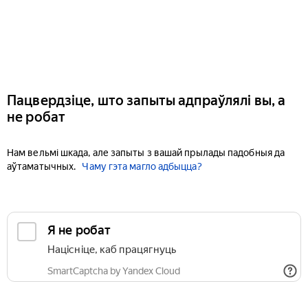
Пацвердзіце, што запыты адпраўлялі вы, а
не робат
Нам вельмі шкада, але запыты з вашай прылады падобныя да
аўтаматычных.
Чаму гэта магло адбыцца?
Я не робат
Націсніце, каб працягнуць
SmartCaptcha by Yandex Cloud