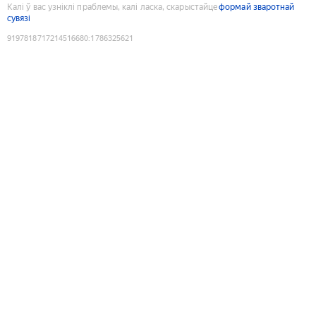
Калі ў вас узніклі праблемы, калі ласка, скарыстайце
формай зваротнай
сувязі
9197818717214516680
:
1786325621