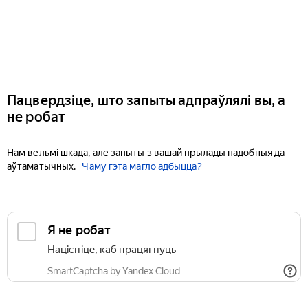
Пацвердзіце, што запыты адпраўлялі вы, а
не робат
Нам вельмі шкада, але запыты з вашай прылады падобныя да
аўтаматычных.
Чаму гэта магло адбыцца?
Я не робат
Націсніце, каб працягнуць
SmartCaptcha by Yandex Cloud