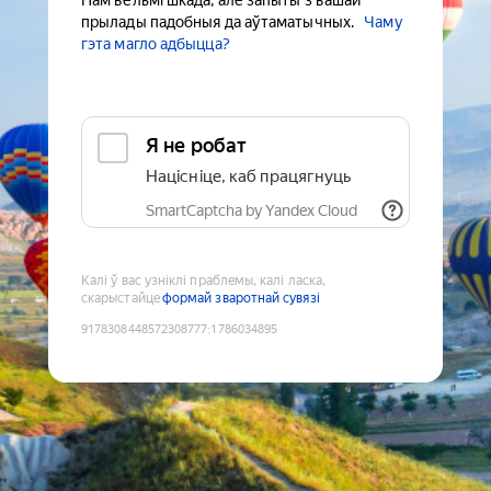
Нам вельмі шкада, але запыты з вашай
прылады падобныя да аўтаматычных.
Чаму
гэта магло адбыцца?
Я не робат
Націсніце, каб працягнуць
SmartCaptcha by Yandex Cloud
Калі ў вас узніклі праблемы, калі ласка,
скарыстайце
формай зваротнай сувязі
9178308448572308777
:
1786034895