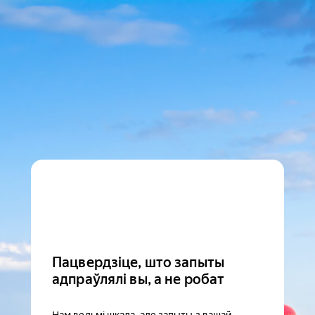
Пацвердзіце, што запыты
адпраўлялі вы, а не робат