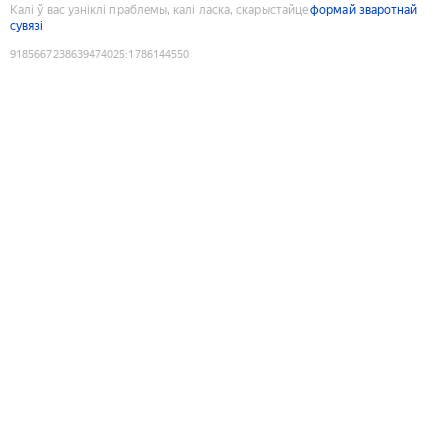
Калі ў вас узніклі праблемы, калі ласка, скарыстайце
формай зваротнай
сувязі
9185667238639474025
:
1786144550