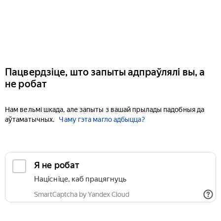
Пацвердзіце, што запыты адпраўлялі вы, а
не робат
Нам вельмі шкада, але запыты з вашай прылады падобныя да
аўтаматычных.
Чаму гэта магло адбыцца?
Я не робат
Націсніце, каб працягнуць
SmartCaptcha by Yandex Cloud