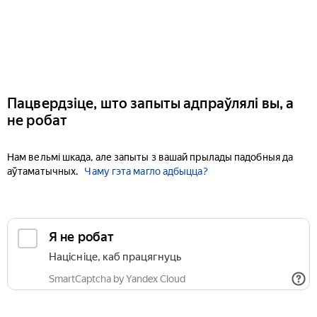
Пацвердзіце, што запыты адпраўлялі вы, а
не робат
Нам вельмі шкада, але запыты з вашай прылады падобныя да
аўтаматычных.
Чаму гэта магло адбыцца?
Я не робат
Націсніце, каб працягнуць
SmartCaptcha by Yandex Cloud