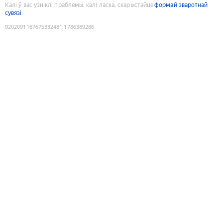
Калі ў вас узніклі праблемы, калі ласка, скарыстайце
формай зваротнай
сувязі
9202091167675332481
:
1786389286