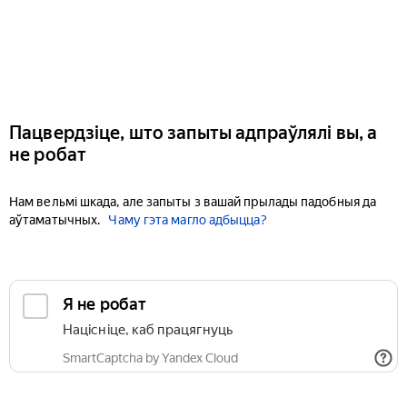
Пацвердзіце, што запыты адпраўлялі вы, а
не робат
Нам вельмі шкада, але запыты з вашай прылады падобныя да
аўтаматычных.
Чаму гэта магло адбыцца?
Я не робат
Націсніце, каб працягнуць
SmartCaptcha by Yandex Cloud