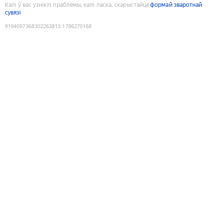
Калі ў вас узніклі праблемы, калі ласка, скарыстайце
формай зваротнай
сувязі
9194097368302263813
:
1786270168