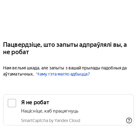
Пацвердзіце, што запыты адпраўлялі вы, а
не робат
Нам вельмі шкада, але запыты з вашай прылады падобныя да
аўтаматычных.
Чаму гэта магло адбыцца?
Я не робат
Націсніце, каб працягнуць
SmartCaptcha by Yandex Cloud