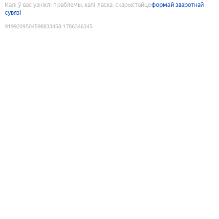
Калі ў вас узніклі праблемы, калі ласка, скарыстайце
формай зваротнай
сувязі
9199209504598833458
:
1786346345