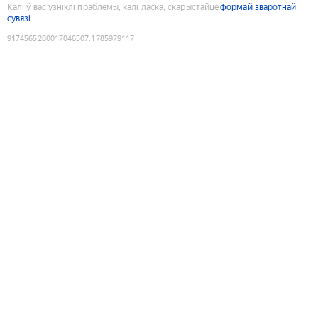
Калі ў вас узніклі праблемы, калі ласка, скарыстайце
формай зваротнай
сувязі
9174565280017046507
:
1785979117