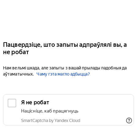
Пацвердзіце, што запыты адпраўлялі вы, а
не робат
Нам вельмі шкада, але запыты з вашай прылады падобныя да
аўтаматычных.
Чаму гэта магло адбыцца?
Я не робат
Націсніце, каб працягнуць
SmartCaptcha by Yandex Cloud